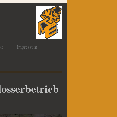
kt
Impressum
losserbetrieb